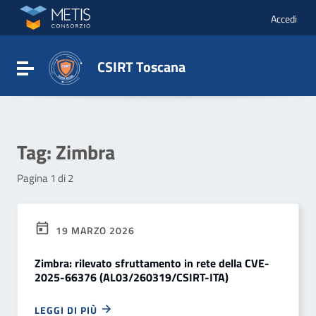
Vai ai contenuti
Vai al menu di navigazione
Accedi
Vai al footer
CSIRT Toscana
Attiva / disattiva la navigazione
Tag:
Zimbra
Pagina 1 di 2
19 MARZO 2026
Zimbra: rilevato sfruttamento in rete della CVE-
2025-66376 (AL03/260319/CSIRT-ITA)
LEGGI DI PIÙ