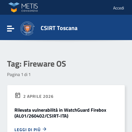
Vai ai contenuti
Vai al menu di navigazione
Accedi
Vai al footer
CSIRT Toscana
Attiva / disattiva la navigazione
Tag:
Fireware OS
Pagina 1 di 1
2 APRILE 2026
Rilevata vulnerabilità in WatchGuard Firebox
(AL01/260402/CSIRT-ITA)
LEGGI DI PIÙ