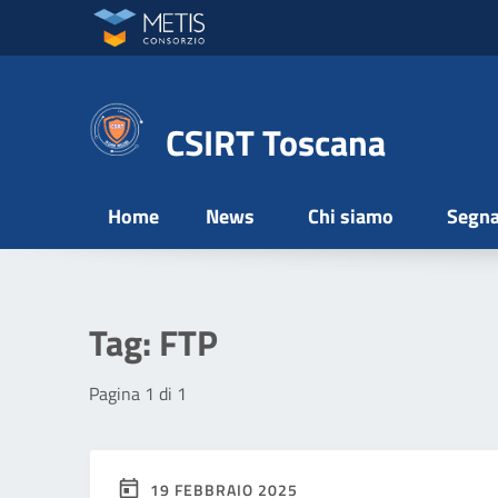
Vai ai contenuti
Vai al menu di navigazione
Vai al footer
CSIRT Toscana
Home
News
Chi siamo
Segna
Tag:
FTP
Pagina 1 di 1
19 FEBBRAIO 2025