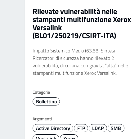
Rilevate vulnerabilità nelle
stampanti multifunzione Xerox
Versalink
(BL01/250219/CSIRT-ITA)
Impatto Sistemico Medio (63.58) Sintesi
Ricercatori di sicurezza hanno rilevato 2
vulnerabilità, di cui una con gravità “alta”, nelle
stampanti multifunzione Xerox Versalink.
Categorie
Bollettino
Argomenti
Active Directory
FTP
LDAP
SMB
Versalink
Xerox