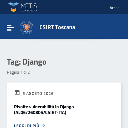
Vai ai contenuti
Vai al menu di navigazione
Accedi
Vai al footer
CSIRT Toscana
Attiva / disattiva la navigazione
Tag:
Django
Pagina 1 di 2
5 AGOSTO 2026
Risolte vulnerabilità in Django
(AL06/260805/CSIRT-ITA)
LEGGI DI PIÙ