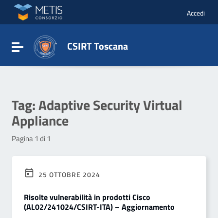
Vai ai contenuti
Vai al menu di navigazione
Accedi
Vai al footer
CSIRT Toscana
Attiva / disattiva la navigazione
Tag:
Adaptive Security Virtual
Appliance
Pagina 1 di 1
25 OTTOBRE 2024
Risolte vulnerabilità in prodotti Cisco
(AL02/241024/CSIRT-ITA) – Aggiornamento