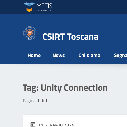
Vai ai contenuti
Vai al menu di navigazione
Vai al footer
CSIRT Toscana
Home
News
Chi siamo
Segna
Tag:
Unity Connection
Pagina 1 di 1
11 GENNAIO 2024