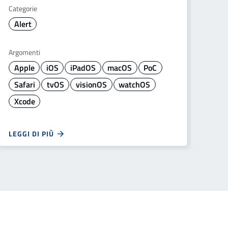
Categorie
Alert
Argomenti
Apple
iOS
iPadOS
macOS
PoC
Safari
tvOS
visionOS
watchOS
Xcode
LEGGI DI PIÙ