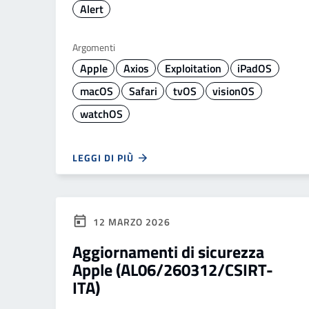
Alert
Argomenti
Apple
Axios
Exploitation
iPadOS
macOS
Safari
tvOS
visionOS
watchOS
LEGGI DI PIÙ
12 MARZO 2026
Aggiornamenti di sicurezza
Apple (AL06/260312/CSIRT-
ITA)