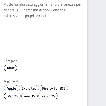
Apple ha rilasciato aggiornamenti di sicurezza per
sanare 3 vulnerabilità di tipo 0-day che
interessano i propri prodotti.
Categorie
Alert
Argomenti
Apple
Exploited
Firefox for iOS
iPadOS
macOS
watchOS