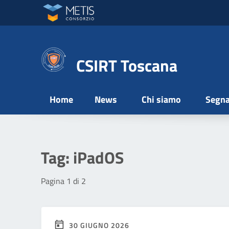
Vai ai contenuti
Vai al menu di navigazione
Vai al footer
CSIRT Toscana
Home
News
Chi siamo
Segna
Tag:
iPadOS
Pagina 1 di 2
30 GIUGNO 2026