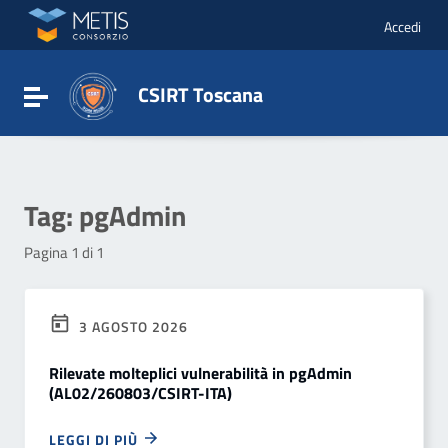
Vai ai contenuti
Vai al menu di navigazione
Accedi
Vai al footer
CSIRT Toscana
Attiva / disattiva la navigazione
Tag:
pgAdmin
Pagina 1 di 1
3 AGOSTO 2026
Rilevate molteplici vulnerabilità in pgAdmin
(AL02/260803/CSIRT-ITA)
LEGGI DI PIÙ