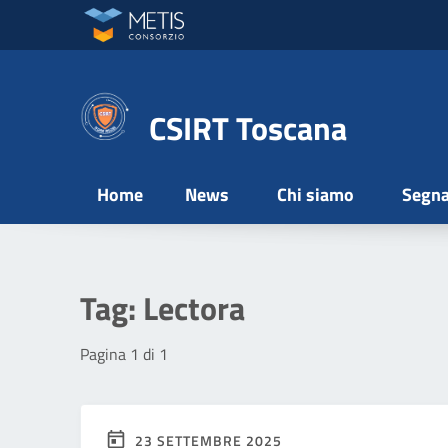
Vai ai contenuti
Vai al menu di navigazione
Vai al footer
CSIRT Toscana
Home
News
Chi siamo
Segna
Tag:
Lectora
Pagina 1 di 1
23 SETTEMBRE 2025