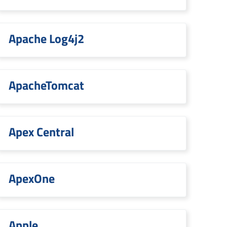
Apache Log4j2
ApacheTomcat
Apex Central
ApexOne
Apple