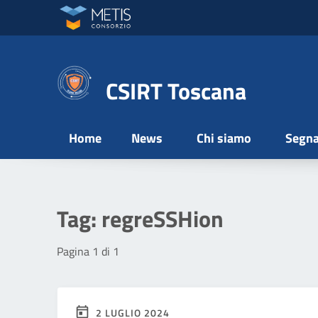
Vai ai contenuti
Vai al menu di navigazione
Vai al footer
CSIRT Toscana
Home
News
Chi siamo
Segna
Tag:
regreSSHion
Pagina 1 di 1
2 LUGLIO 2024