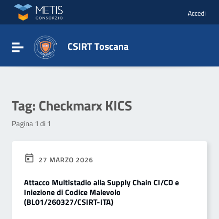
Vai ai contenuti
Vai al menu di navigazione
Accedi
Vai al footer
CSIRT Toscana
Attiva / disattiva la navigazione
Tag:
Checkmarx KICS
Pagina 1 di 1
27 MARZO 2026
Attacco Multistadio alla Supply Chain CI/CD e
Iniezione di Codice Malevolo
(BL01/260327/CSIRT-ITA)